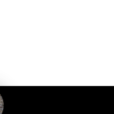
2
9
일