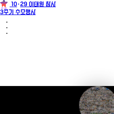
10
29 이태원 참사
3주기 추모행사
3주기 추모행사 안내
참가신청
추모메시지
팝업레이어 알림
팝업레이어 알림이 없습니다.
2
0
2
2
년
1
0
월