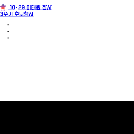
10
29 이태원 참사
3주기 추모행사
3주기 추모행사 안내
참가신청
추모메시지