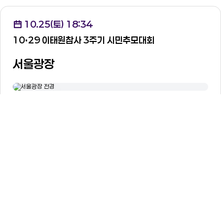
10.25(토) 18:34
10
29 이태원참사 3주기 시민추모대회
서울광장
출처 : 서울시 지식공유 프로젝트
서울특별시 중구 세종대로 110
지도보기
10.29(수) 10:29
10
29 이태원참사 3주기 기억식
광화문북광장