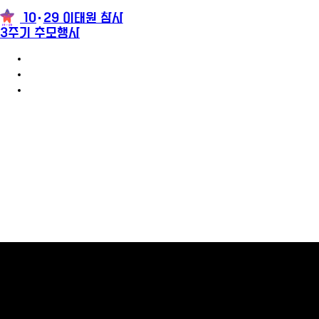
10
29 이태원 참사
3주기 추모행사
3주기 추모행사 안내
참가신청
추모메시지
팝업레이어 알림
팝업레이어 알림이 없습니다.