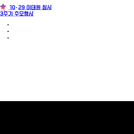
10
29 이태원 참사
3주기 추모행사
3주기 추모행사 안내
참가신청
추모메시지
팝업레이어 알림
팝업레이어 알림이 없습니다.