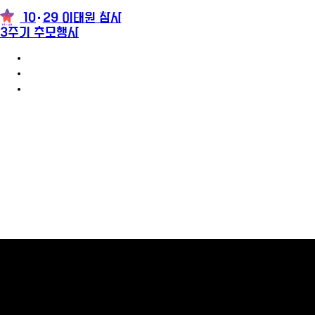
10
29 이태원 참사
3주기 추모행사
3주기 추모행사 안내
참가신청
추모메시지
팝업레이어 알림
팝업레이어 알림이 없습니다.