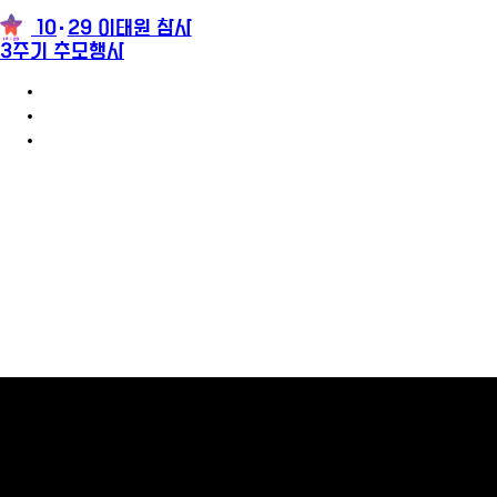
10
29 이태원 참사
3주기 추모행사
3주기 추모행사 안내
참가신청
추모메시지
팝업레이어 알림
팝업레이어 알림이 없습니다.