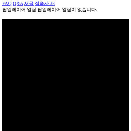
FAQ
Q&A
새글
접속자 38
팝업레이어 알림
팝업레이어 알림이 없습니다.
2022년 10월 29일
참사를 기억하는 일은 단지 과거에 머무
는 것이 아닙니다.
이태원 참사의 진상을 밝히고 피해자의 권리를 보장하고 공동
체를 회복하며
다시는 같은 일이 일어나지 않도록 최선을 다해 책임을 완수하
겠습니다.