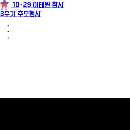
10
29 이태원 참사
3주기 추모행사
3주기 추모행사 안내
참가신청
추모메시지
팝업레이어 알림
팝업레이어 알림이 없습니다.
2
0
2
2