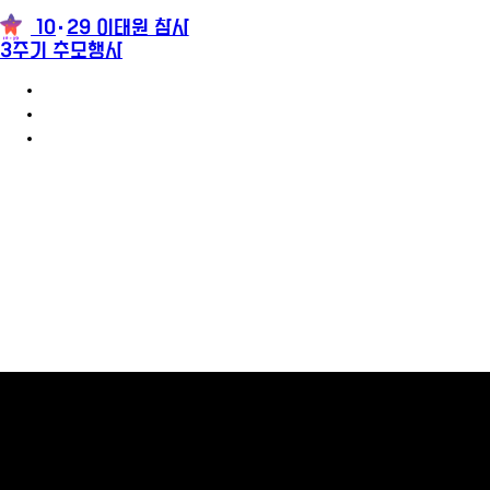
10
29 이태원 참사
3주기 추모행사
3주기 추모행사 안내
참가신청
추모메시지
팝업레이어 알림
팝업레이어 알림이 없습니다.